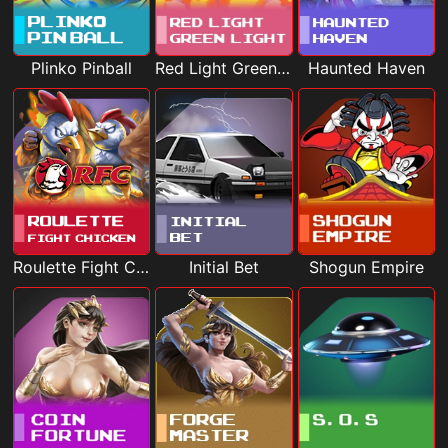
Plinko Pinball
Red Light Green Light
Haunted Haven
Roulette Fight Chicken
Initial Bet
Shogun Empire