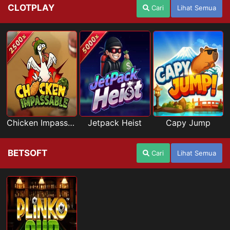
CLOTPLAY
Cari
Lihat Semua
Chicken Impassable
Jetpack Heist
Capy Jump
BETSOFT
Cari
Lihat Semua