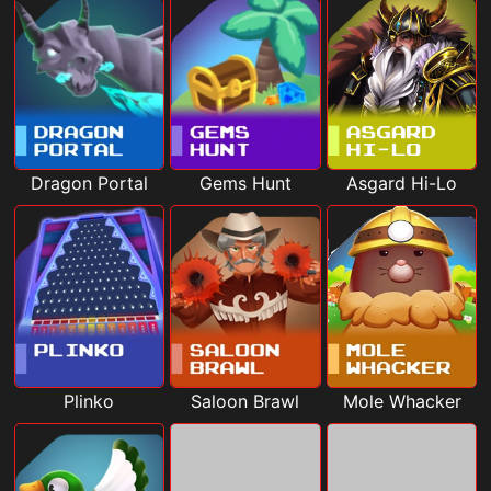
Dragon Portal
Gems Hunt
Asgard Hi-Lo
Plinko
Saloon Brawl
Mole Whacker