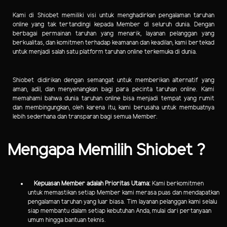
Kami di Shiobet memiliki visi untuk menghadirkan pengalaman taruhan
online yang tak tertandingi kepada Member di seluruh dunia. Dengan
berbagai permainan taruhan yang menarik, layanan pelanggan yang
berkualitas, dan komitmen terhadap keamanan dan keadilan, kami bertekad
untuk menjadi salah satu platform taruhan online terkemuka di dunia.
Shiobet didirikan dengan semangat untuk memberikan alternatif yang
aman, adil, dan menyenangkan bagi para pecinta taruhan online. Kami
memahami bahwa dunia taruhan online bisa menjadi tempat yang rumit
dan membingungkan, oleh karena itu, kami berusaha untuk membuatnya
lebih sederhana dan transparan bagi semua Member.
Mengapa Memilih Shiobet ?
Kepuasan Member adalah Prioritas Utama:
Kami berkomitmen
untuk memastikan setiap Member kami merasa puas dan mendapatkan
pengalaman taruhan yang luar biasa. Tim layanan pelanggan kami selalu
siap membantu dalam setiap kebutuhan Anda, mulai dari pertanyaan
umum hingga bantuan teknis.