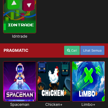
Idntrade
PRAGMATIC
Cari
Lihat Semua
Spaceman
Chicken+
Limbo+