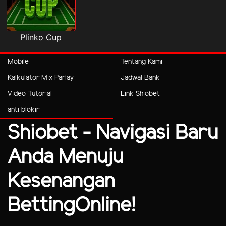
Plinko Cup
Mobile
Tentang Kami
Kalkulator Mix Parlay
Jadwal Bank
Video Tutorial
Link Shiobet
anti blokir
Shiobet - Navigasi Baru
Anda Menuju
Kesenangan
BettingOnline!