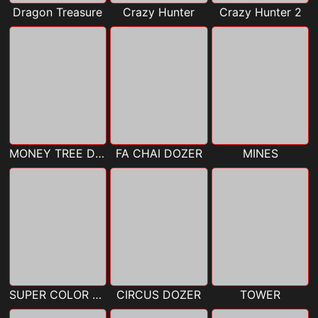
Dragon Treasure
Crazy Hunter
Crazy Hunter 2
MONEY TREE DOZER
FA CHAI DOZER
MINES
SUPER COLOR GAME
CIRCUS DOZER
TOWER